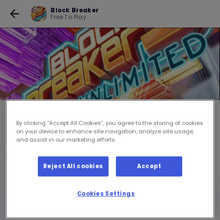
Block Breaker
Free To Play
Block Breaker
By clicking “Accept All Cookies”, you agree to the storing of cookies
Free To Play
on your device to enhance site navigation, analyze site usage,
and assist in our marketing efforts.
JUEGA POR LIBRE
Reject All cookies
Accept
+ IVA
Cookies Settings
Debes estar conectado para jugar a este