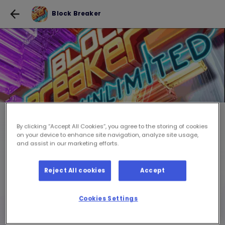
Block Breaker
Block Breaker
By clicking “Accept All Cookies”, you agree to the storing of cookies
on your device to enhance site navigation, analyze site usage,
and assist in our marketing efforts.
JOUER AU JEU POUR GRATUIT
Reject All cookies
Accept
par session de jeu
Cookies Settings
Vous devez être connecté pour jouer à ce