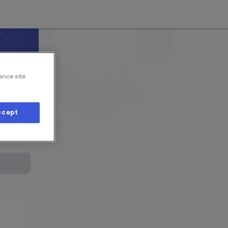
ance site
ccept