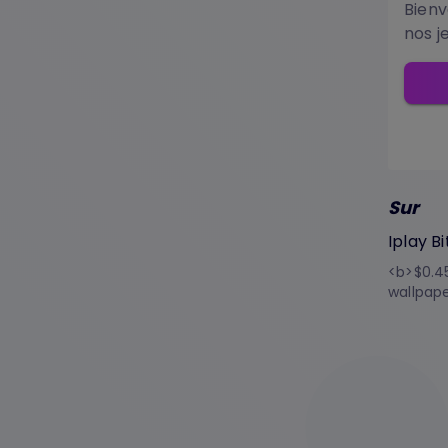
Bienv
nos j
Sur
Iplay Bi
<b>$0.45
wallpap