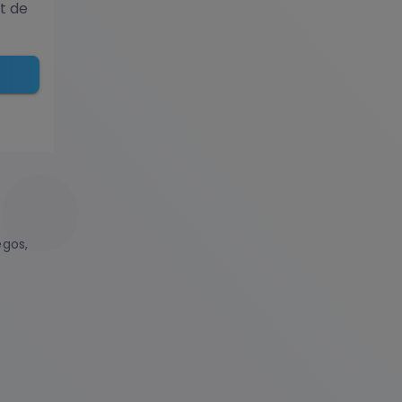
t de
egos,