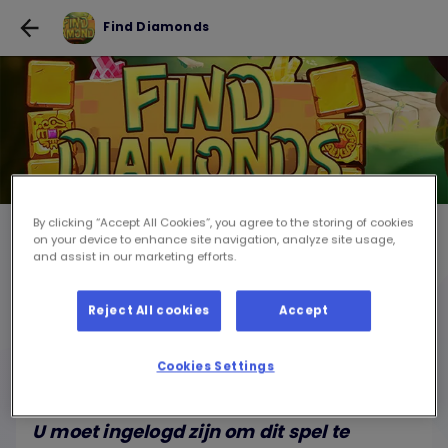
Find Diamonds
By clicking “Accept All Cookies”, you agree to the storing of cookies
on your device to enhance site navigation, analyze site usage,
Find Diamonds
and assist in our marketing efforts.
Reject All cookies
Accept
SPEEL SPEL VOOR GRATIS
Per spelsessie
Cookies Settings
U moet ingelogd zijn om dit spel te