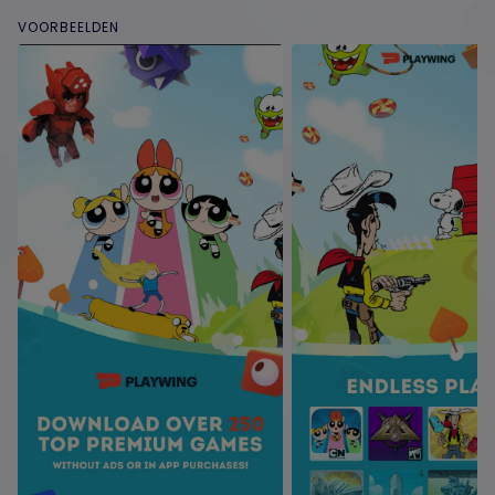
VOORBEELDEN